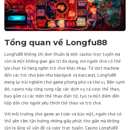
Tổng quan về Longfu88
Longfu88 không chỉ đơn thuần là một casino trực tuyến mà
còn là một không gian giải trí đa dạng, nơi người chơi có thể
lựa chọn từ hàng nghìn trò chơi khác nhau. Từ slot machine
đến các trò chơi bàn như blackjack và baccarat, Longfu88
mang lại trải nghiệm chơi game phong phú và thú vị. Bên cạnh
đó, casino này cũng cung cấp các dịch vụ cá cược thể thao,
bao gồm cả các môn thể thao điện tử, tạo ra một điểm đến
hấp dẫn cho người yêu thích thể thao và trò chơi.
Với môi trường chơi game an toàn và bảo mật, người chơi có
thể yên tâm tận hưởng những giây phút thư giãn mà không
cần lo lắng về vấn đề cá cược trực tuyến. Casino Longfu88