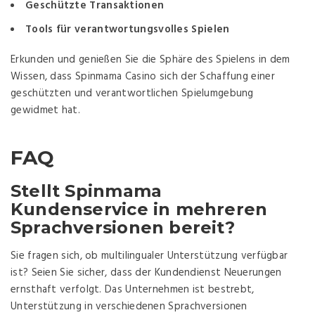
Geschützte Transaktionen
Tools für verantwortungsvolles Spielen
Erkunden und genießen Sie die Sphäre des Spielens in dem
Wissen, dass Spinmama Casino sich der Schaffung einer
geschützten und verantwortlichen Spielumgebung
gewidmet hat.
FAQ
Stellt Spinmama
Kundenservice in mehreren
Sprachversionen bereit?
Sie fragen sich, ob multilingualer Unterstützung verfügbar
ist? Seien Sie sicher, dass der Kundendienst Neuerungen
ernsthaft verfolgt. Das Unternehmen ist bestrebt,
Unterstützung in verschiedenen Sprachversionen