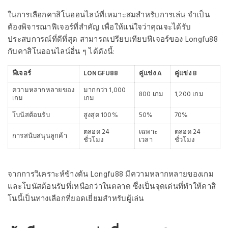
ในการเลือกคาสิโนออนไลน์ที่เหมาะสมสำหรับการเล่น จำเป็น
ต้องพิจารณาฟีเจอร์ที่สำคัญ เพื่อให้แน่ใจว่าคุณจะได้รับ
ประสบการณ์ที่ดีที่สุด สามารถเปรียบเทียบฟีเจอร์ของ Longfu88
กับคาสิโนออนไลน์อื่น ๆ ได้ดังนี้:
ฟีเจอร์
LONGFU88
คู่แข่ง A
คู่แข่ง B
ความหลากหลายของ
มากกว่า 1,000
800 เกม
1,200 เกม
เกม
เกม
โบนัสต้อนรับ
สูงสุด 100%
50%
70%
ตลอด 24
เฉพาะ
ตลอด 24
การสนับสนุนลูกค้า
ชั่วโมง
เวลา
ชั่วโมง
จากการวิเคราะห์ข้างต้น Longfu88 มีความหลากหลายของเกม
และโบนัสต้อนรับที่เหนือกว่าในตลาด ซึ่งเป็นจุดเด่นที่ทำให้คาสิ
โนนี้เป็นทางเลือกที่ยอดเยี่ยมสำหรับผู้เล่น