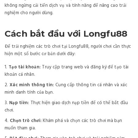
không ngừng cải tiến dịch vụ và tính năng để nâng cao trải
nghiệm cho người dùng.
Cách bắt đầu với Longfu88
Để trải nghiệm các trò chơi tại Longfu88, người chơi cần thực
hiện một số bước cơ bản dưới đây:
Tạo tài khoản:
Truy cập trang web và đăng ký để tạo tài
khoản cá nhân.
Xác minh thông tin:
Cung cấp thông tin cá nhân và xác
minh danh tính của bạn.
Nạp tiền:
Thực hiện giao dịch nạp tiền để có thể bắt đầu
chơi.
Chọn trò chơi:
Khám phá và chọn các trò chơi mà bạn
muốn tham gia.