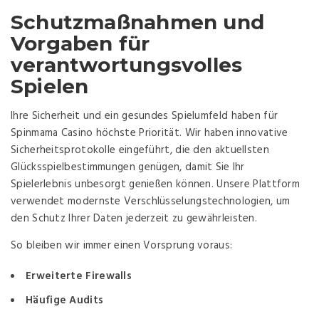
Schutzmaßnahmen und
Vorgaben für
verantwortungsvolles
Spielen
Ihre Sicherheit und ein gesundes Spielumfeld haben für
Spinmama Casino höchste Priorität. Wir haben innovative
Sicherheitsprotokolle eingeführt, die den aktuellsten
Glücksspielbestimmungen genügen, damit Sie Ihr
Spielerlebnis unbesorgt genießen können. Unsere Plattform
verwendet modernste Verschlüsselungstechnologien, um
den Schutz Ihrer Daten jederzeit zu gewährleisten.
So bleiben wir immer einen Vorsprung voraus:
Erweiterte Firewalls
Häufige Audits