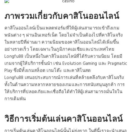
ภาพรวมเกี่ยวกับคาสิโนออนไลน์
คาสิโนออนไลน์เป็นแพลตฟอร์มที่ให้ผู้เล่นสามารถเข้าถึงเกม
พนันต่าง ๆ ผ่านอินเทอร์เน็ต โดยไม่จำเป็นต้องไปที่คาสิโนจริง
ในหลายปีที่ผ่านมา ความนิยมของคาสิโนออนไลน์ได้เพิ่มขึ้น
อย่างรวดเร็ว โดยเฉพาะในภูมิภาคเอเชียและประเทศไทย
Longfu88 เป็นหนึ่งในคาสิโนออนไลน์ที่ได้รับความนิยม โดยมี
เกมจากผู้ให้บริการชั้นนำ เช่น Evolution Gaming และ Pragmatic
Play ซึ่งมีทั้งเกมสล็อต เกมโต๊ะ และคาสิโนสด
Longfu88 เสนอประสบการณ์การเล่นที่คล้ายคลึงกับคาสิโนจริง
ทั้งในด้านความหลากหลายของเกมและการสนับสนุนลูกค้า การ
ให้บริการที่ปลอดภัยและเชื่อถือได้ทำให้ผู้เล่นสามารถมั่นใจใน
การเดิมพัน
วิธีการเริ่มต้นเล่นคาสิโนออนไลน์
การเริ่มต้นเล่นคาสิโนออนไลน์นั้นไม่ยุ่งยาก ในที่นี้เราจะนำเสนอ