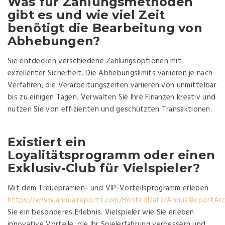
Was für Zahlungsmethoden
gibt es und wie viel Zeit
benötigt die Bearbeitung von
Abhebungen?
Sie entdecken verschiedene Zahlungsoptionen mit
exzellenter Sicherheit. Die Abhebungslimits variieren je nach
Verfahren, die Verarbeitungszeiten variieren von unmittelbar
bis zu einigen Tagen. Verwalten Sie Ihre Finanzen kreativ und
nutzen Sie von effizienten und geschützten Transaktionen.
Existiert ein
Loyalitätsprogramm oder einen
Exklusiv-Club für Vielspieler?
Mit dem Treueprämien- und VIP-Vorteilsprogramm erleben
https://www.annualreports.com/HostedData/AnnualReportA
Sie ein besonderes Erlebnis. Vielspieler wie Sie erleben
innovative Vorteile, die Ihr Spielerfahrung verbessern und