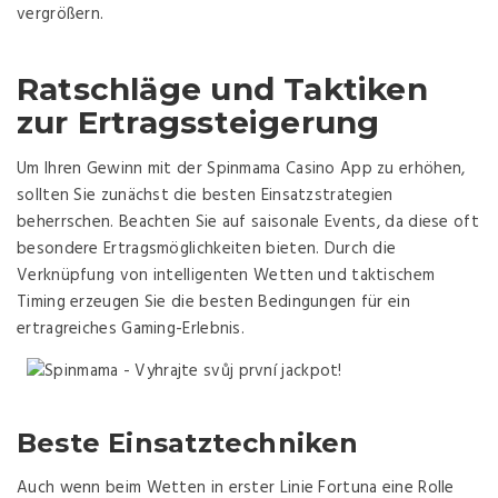
vergrößern.
Ratschläge und Taktiken
zur Ertragssteigerung
Um Ihren Gewinn mit der Spinmama Casino App zu erhöhen,
sollten Sie zunächst die besten Einsatzstrategien
beherrschen. Beachten Sie auf saisonale Events, da diese oft
besondere Ertragsmöglichkeiten bieten. Durch die
Verknüpfung von intelligenten Wetten und taktischem
Timing erzeugen Sie die besten Bedingungen für ein
ertragreiches Gaming-Erlebnis.
Beste Einsatztechniken
Auch wenn beim Wetten in erster Linie Fortuna eine Rolle