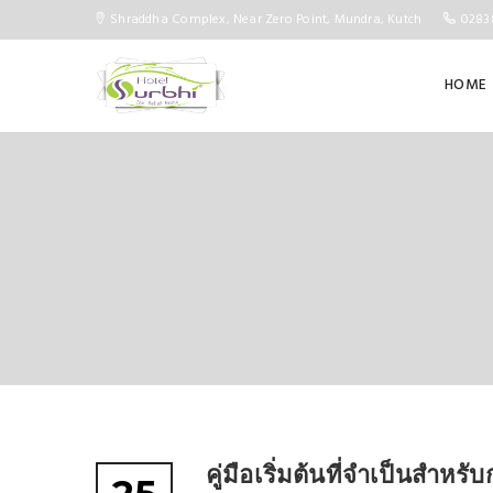
Shraddha Complex, Near Zero Point, Mundra, Kutch
0283
HOME
คู่มือเริ่มต้นที่จำเป็นส