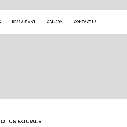
G
RESTAURANT
GALLERY
CONTACT US
LOTUS SOCIALS