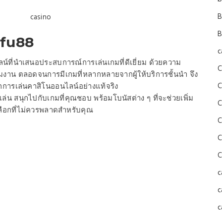
B
B
gfu88
c
์ที่นำเสนอประสบการณ์การเล่นเกมที่ดีเยี่ยม ด้วยความ
C
ีมงาน ตลอดจนการมีเกมที่หลากหลายจากผู้ให้บริการชั้นนำ จึง
C
ากการเล่นคาสิโนออนไลน์อย่างแท้จริง
่น สนุกไปกับเกมที่คุณชอบ พร้อมโบนัสต่าง ๆ ที่จะช่วยเพิ่ม
C
ลือกที่ไม่ควรพลาดสำหรับคุณ
C
C
C
c
c
c