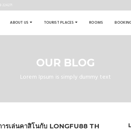
8 224271
ABOUT US
TOURIST PLACES
ROOMS
BOOKIN
OUR BLOG
Lorem Ipsum is simply dummy text
ำหรับการเล่นคาสิโนกับ LONGFU88 TH