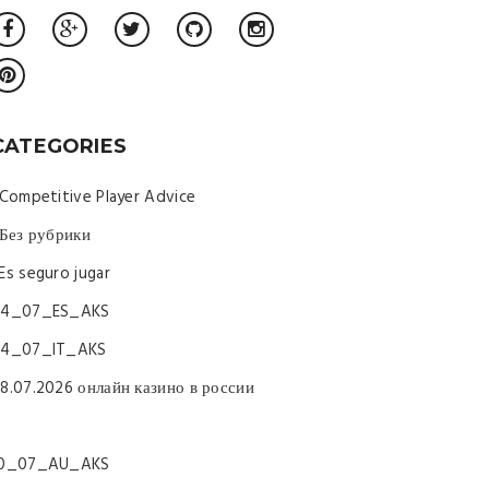
CATEGORIES
 Competitive Player Advice
 Без рубрики
Es seguro jugar
04_07_ES_AKS
4_07_IT_AKS
8.07.2026 онлайн казино в россии
10_07_AU_AKS