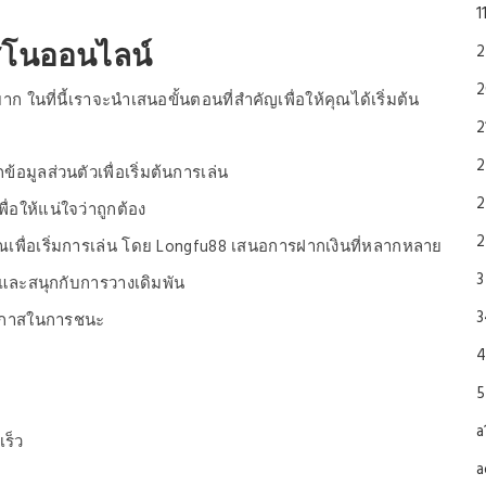
1
าสิโนออนไลน์
2
2
ยาก ในที่นี้เราจะนำเสนอขั้นตอนที่สำคัญเพื่อให้คุณได้เริ่มต้น
2
2
้อมูลส่วนตัวเพื่อเริ่มต้นการเล่น
2
่อให้แน่ใจว่าถูกต้อง
2
ุณเพื่อเริ่มการเล่น โดย Longfu88 เสนอการฝากเงินที่หลากหลาย
3
 และสนุกกับการวางเดิมพัน
3
มโอกาสในการชนะ
5
a
ร็ว
a