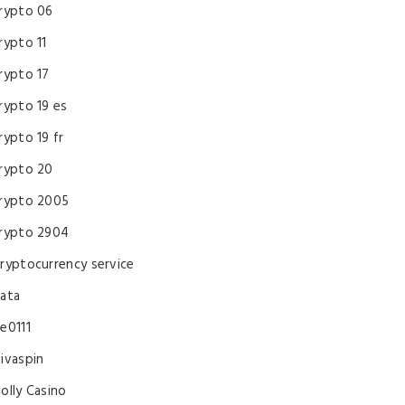
rypto 06
rypto 11
rypto 17
rypto 19 es
rypto 19 fr
rypto 20
rypto 2005
rypto 2904
ryptocurrency service
ata
e0111
ivaspin
olly Casino