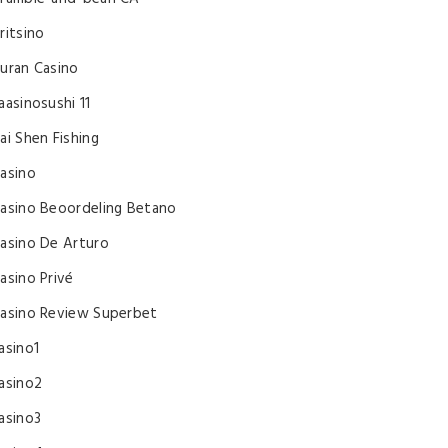
ritsino
uran Casino
aasinosushi 11
ai Shen Fishing
asino
asino Beoordeling Betano
asino De Arturo
asino Privé
asino Review Superbet
asino1
asino2
asino3