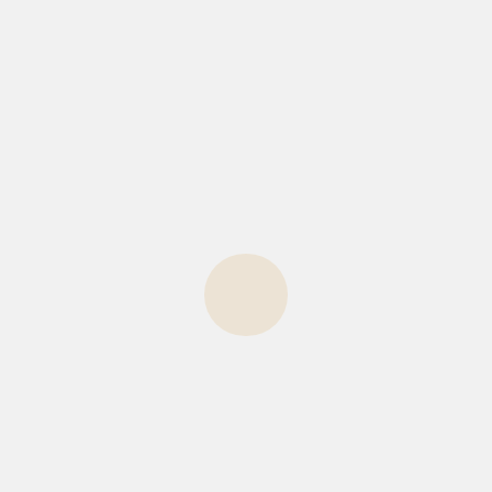
Spiele
spielen
spiled
spilen
spille
spin dog casino
Spinbara
Spinboss Casino
Spingranny Casino
Spinmacho
Spinmama
Spinsweet