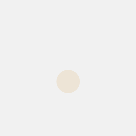
Spiele
spielen
spiled
spilen
spille
spin dog casino
Spinbara
Spinboss Casino
Spingranny Casino
Spinmacho
Spinmama
Spinsweet