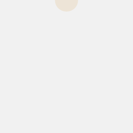
1
10_07_AU_AKS
111
2
2026
21_06_en_PB
25
25.06.2026 ru0263
25.06.2026-p0020
3
348
4