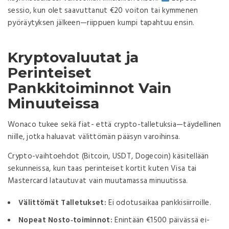
sessio, kun olet saavuttanut €20 voiton tai kymmenen
pyöräytyksen jälkeen—riippuen kumpi tapahtuu ensin.
Kryptovaluutat ja
Perinteiset
Pankkitoiminnot Vain
Minuuteissa
Wonaco tukee sekä fiat- että crypto-talletuksia—täydellinen
niille, jotka haluavat välittömän pääsyn varoihinsa.
Crypto-vaihtoehdot (Bitcoin, USDT, Dogecoin) käsitellään
sekunneissa, kun taas perinteiset kortit kuten Visa tai
Mastercard latautuvat vain muutamassa minuutissa.
Välittömät Talletukset:
Ei odotusaikaa pankkisiirroille.
Nopeat Nosto‑toiminnot:
Enintään €1500 päivässä ei-