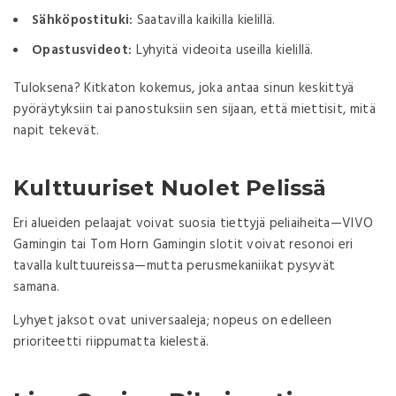
Sähköpostituki:
Saatavilla kaikilla kielillä.
Opastusvideot:
Lyhyitä videoita useilla kielillä.
Tuloksena? Kitkaton kokemus, joka antaa sinun keskittyä
pyöräytyksiin tai panostuksiin sen sijaan, että miettisit, mitä
napit tekevät.
Kulttuuriset Nuolet Pelissä
Eri alueiden pelaajat voivat suosia tiettyjä peliaiheita—VIVO
Gamingin tai Tom Horn Gamingin slotit voivat resonoi eri
tavalla kulttuureissa—mutta perusmekaniikat pysyvät
samana.
Lyhyet jaksot ovat universaaleja; nopeus on edelleen
prioriteetti riippumatta kielestä.