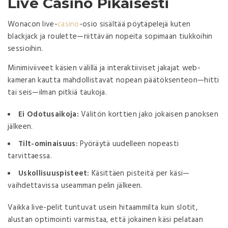
Live Casino Pikaisesti
Wonacon live-
casino
-osio sisältää pöytäpelejä kuten
blackjack ja roulette—riittävän nopeita sopimaan tiukkoihin
sessioihin.
Minimiviiveet käsien välillä ja interaktiiviset jakajat web-
kameran kautta mahdollistavat nopean päätöksenteon—hitti
tai seis—ilman pitkiä taukoja.
Ei Odotusaikoja:
Välitön korttien jako jokaisen panoksen
jälkeen.
Tilt-ominaisuus:
Pyöräytä uudelleen nopeasti
tarvittaessa.
Uskollisuuspisteet:
Käsittäen pisteitä per käsi—
vaihdettavissa useamman pelin jälkeen.
Vaikka live-pelit tuntuvat usein hitaammilta kuin slotit,
alustan optimointi varmistaa, että jokainen käsi pelataan