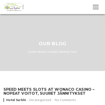
OUR BLOG
Lorem Ipsum is simply dummy text
SPEED MEETS SLOTS AT WONACO CASINO –
NOPEAT VOITOT, SUURET JÄNNITYKSET
Posted by
Hotel Surbhi
Uncategorized
No Comments