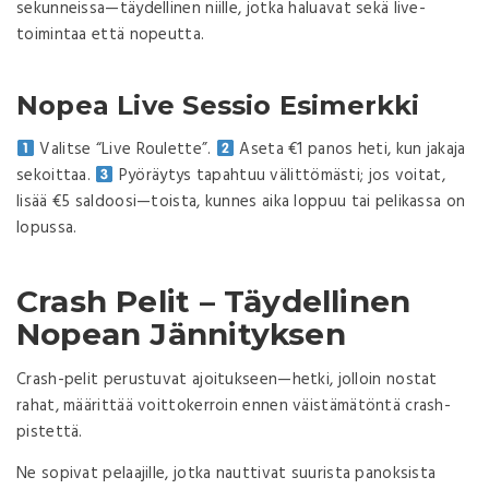
sekunneissa—täydellinen niille, jotka haluavat sekä live-
toimintaa että nopeutta.
Nopea Live Sessio Esimerkki
Valitse “Live Roulette”.
Aseta €1 panos heti, kun jakaja
sekoittaa.
Pyöräytys tapahtuu välittömästi; jos voitat,
lisää €5 saldoosi—toista, kunnes aika loppuu tai pelikassa on
lopussa.
Crash Pelit – Täydellinen
Nopean Jännityksen
Crash-pelit perustuvat ajoitukseen—hetki, jolloin nostat
rahat, määrittää voittokerroin ennen väistämätöntä crash-
pistettä.
Ne sopivat pelaajille, jotka nauttivat suurista panoksista