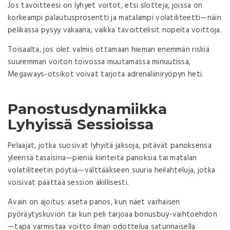
Jos tavoitteesi on lyhyet voitot, etsi slotteja, joissa on
korkeampi palautusprosentti ja matalampi volatiliteetti—näin
pelikassa pysyy vakaana, vaikka tavoittelisit nopeita voittoja.
Toisaalta, jos olet valmis ottamaan hieman enemmän riskiä
suuremman voiton toivossa muutamassa minuutissa,
Megaways-otsikot voivat tarjota adrenaliiniryöpyn heti.
Panostusdynamiikka
Lyhyissä Sessioissa
Pelaajat, jotka suosivat lyhyitä jaksoja, pitävät panoksensa
yleensä tasaisina—pieniä kiinteitä panoksia tai matalan
volatiliteetin pöytiä—välttääkseen suuria heilahteluja, jotka
voisivat päättää session äkillisesti.
Avain on ajoitus: aseta panos, kun näet varhaisen
pyöräytyskuvion tai kun peli tarjoaa bonusbuy-vaihtoehdon
—tapa varmistaa voitto ilman odottelua satunnaisella