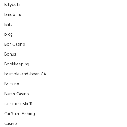
Billybets
binobi ru
Blitz
blog
Bof Casino
Bonus
Bookkeeping
bramble-and-bean CA
Britsino
Buran Casino
caasinosushi 11
Cai Shen Fishing
Casino