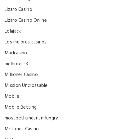
Lizaro Casino
Lizaro Casino Online
Lolajack
Los mejores casinos
Madcasino
melhores-3
Millioner Casino
Mission Uncrossable
Mobile
Mobile Betting
mostbethungarianHungry
Mr Jones Casino