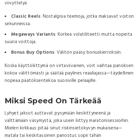
viivyttelyä.
Classic Reels
: Nostalgisia teemoja, jotka maksavat voiton
sekunneissa.
Megaways Variants
: Korkea volatiliteetti mutta nopeita
suuria voittoja.
Bonus Buy Options
: Välitön pääsy bonuskierroksiin.
Koska käyttöliittymä on virtaviivainen, voit vaihtaa panoksen
kokoa välittömästi ja säätää paylines reaaliajassa—täydellinen
nopeaa päätöksentekoa suosiville pelaajille.
Miksi Speed On Tärkeää
Lyhyet jaksot auttavat pysymään keskittyneenä ja
välttämään väsymystä, joka usein liittyy maratonisessioihin.
Mielen kirkkaus pitää sinut riskinsietokyvyn mukaisena—
matala tai keskitasoinen panostus sopii tähän