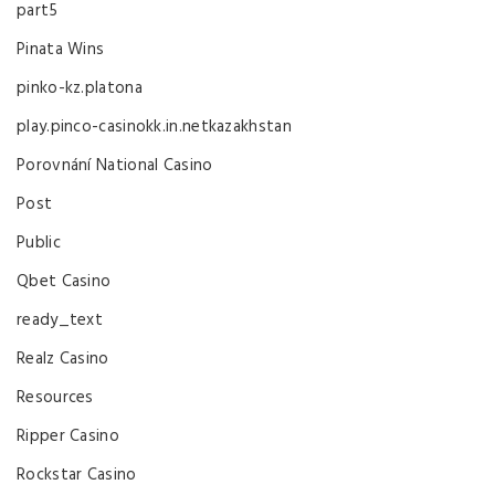
part5
Pinata Wins
pinko-kz.platona
play.pinco-casinokk.in.netkazakhstan
Porovnání National Casino
Post
Public
Qbet Casino
ready_text
Realz Casino
Resources
Ripper Casino
Rockstar Casino