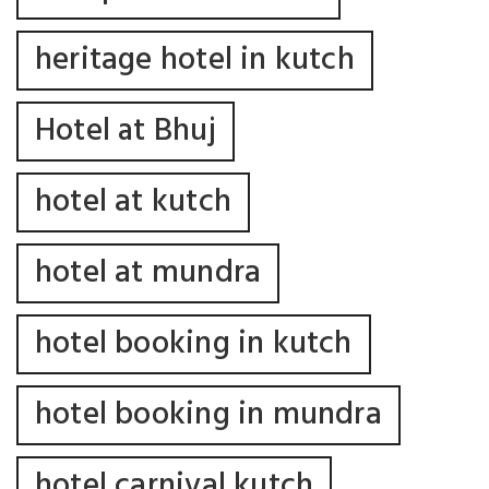
heritage hotel in kutch
Hotel at Bhuj
hotel at kutch
hotel at mundra
hotel booking in kutch
hotel booking in mundra
hotel carnival kutch