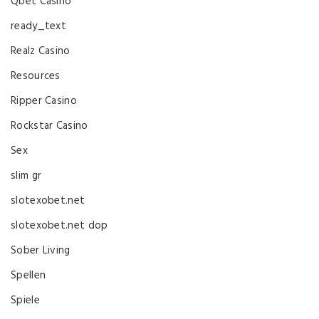
Qbet Casino
ready_text
Realz Casino
Resources
Ripper Casino
Rockstar Casino
Sex
slim gr
slotexobet.net
slotexobet.net dop
Sober Living
Spellen
Spiele