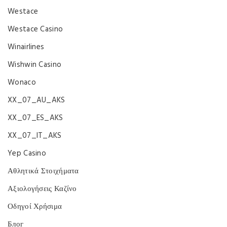
Westace
Westace Casino
Winairlines
Wishwin Casino
Wonaco
XX_07_AU_AKS
XX_07_ES_AKS
XX_07_IT_AKS
Yep Casino
Αθλητικά Στοιχήματα
Αξιολογήσεις Καζίνο
Οδηγοί Χρήσιμα
Блог