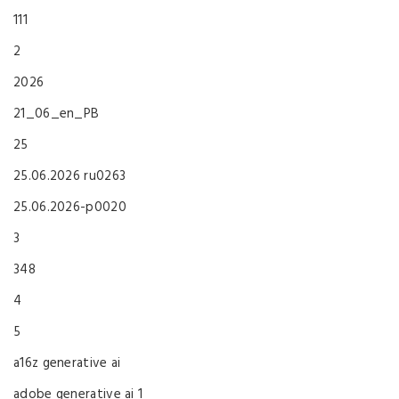
111
2
2026
21_06_en_PB
25
25.06.2026 ru0263
25.06.2026-p0020
3
348
4
5
a16z generative ai
adobe generative ai 1