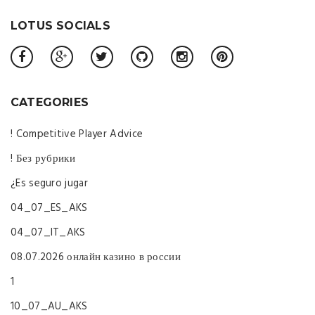
LOTUS SOCIALS
CATEGORIES
! Competitive Player Advice
! Без рубрики
¿Es seguro jugar
04_07_ES_AKS
04_07_IT_AKS
08.07.2026 онлайн казино в россии
1
10_07_AU_AKS