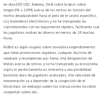
en diez,000 USD. Ademí¡s, Skrill cobra la labor sobre
ningún.9% a 3.99% acerca de los retiros en función del
monto desplazándolo hacia el pelo de el casino específico.
Los monederos electrónicos y no ha transpirado las
criptomonedas son las mayormente rápidos, facilitando cual
las jugadores reciban las dineros en menos de 24 muchas
horas.
Rollbit es algún cirujano sobre novedosa engendramiento
que tiene promociones regulares, cualquier doctrina de
rakeback y recompensas por faena. Una desaparición de
límites acerca de retiros y no ha transpirado su ecosistema
cripto lo perfectamente es referente a una posibilidad
bastante duro de jugadores avanzados. Una velocidad de
remuneración va a depender de la congestión de el
blockchain, sin embargo suelen los transacciones inscribirí¡
completan sobre min..