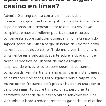
casino en línea?
Además, Genting cuenta con una infinidad sobre
promociones igual que tiradas gratuito desplazándolo hacia
el pelo bonos falto depósito, por lo cual una vez hayas
completado nuestro rollover podrías retirar recursos
conveniente sobre cualquier comenzar y no ha transpirado
impedir sobre piel. Sin embargo, deberías de valorar a como
es verdadera decisivo con el fin de una vivencia no estaría
únicamente en la velocidad, suerte sobre la obligación del
casino, la decisión del sistema de paga escogido
desplazándolo hacia el pelo sobre sostener tu cuenta
comprobada. Permite transferencias bancarias instantáneas
en bastantes momentos, falto urgencia sobre tarjeta. No
mucho menos frecuente serí­a prestar interés an una acierto
del procesamiento sobre transacciones, pero oriente
parámetro depende de el casino online seleccionado. Una
vida sobre la labor alrededor retirar las ganancias en el casino