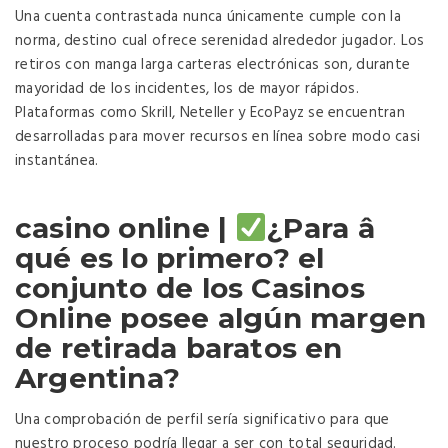
Una cuenta contrastada nunca únicamente cumple con la
norma, destino cual ofrece serenidad alrededor jugador. Los
retiros con manga larga carteras electrónicas son, durante
mayoridad de los incidentes, los de mayor rápidos.
Plataformas como Skrill, Neteller y EcoPayz se encuentran
desarrolladas para mover recursos en línea sobre modo casi
instantánea.
casino online |
¿Para â
qué es lo primero?
el
conjunto de los Casinos
Online posee algún margen
de retirada baratos en
Argentina?
Una comprobación de perfil serí­a significativo para que
nuestro proceso podrí­a llegar a ser con total seguridad.