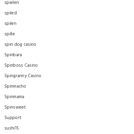
spielen
spiled
spilen
spille
spin dog casino
Spinbara
Spinboss Casino
Spingranny Casino
Spinmacho
Spinmama
Spinsweet
Support
sushi15