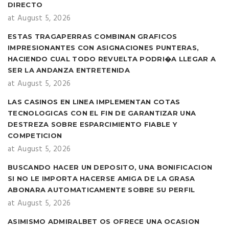
DIRECTO
at August 5, 2026
ESTAS TRAGAPERRAS COMBINAN GRAFICOS
IMPRESIONANTES CON ASIGNACIONES PUNTERAS,
HACIENDO CUAL TODO REVUELTA PODRI�A LLEGAR A
SER LA ANDANZA ENTRETENIDA
at August 5, 2026
LAS CASINOS EN LINEA IMPLEMENTAN COTAS
TECNOLOGICAS CON EL FIN DE GARANTIZAR UNA
DESTREZA SOBRE ESPARCIMIENTO FIABLE Y
COMPETICION
at August 5, 2026
BUSCANDO HACER UN DEPOSITO, UNA BONIFICACION
SI NO LE IMPORTA HACERSE AMIGA DE LA GRASA
ABONARA AUTOMATICAMENTE SOBRE SU PERFIL
at August 5, 2026
ASIMISMO ADMIRALBET OS OFRECE UNA OCASION