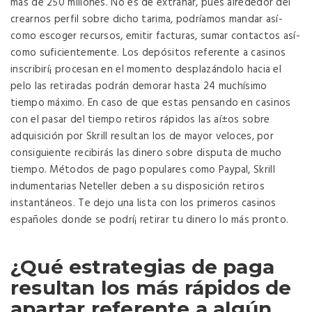
más de 250 millones. No es de extrañar, pues alrededor del
crearnos perfil sobre dicho tarima, podríamos mandar así­
como escoger recursos, emitir facturas, sumar contactos así­
como suficientemente. Los depósitos referente a casinos
inscribirí¡ procesan en el momento desplazándolo hacia el
pelo las retiradas podrán demorar hasta 24 muchísimo
tiempo máximo. En caso de que estas pensando en casinos
con el pasar del tiempo retiros rápidos las aí±os sobre
adquisición por Skrill resultan los de mayor veloces, por
consiguiente recibirás las dinero sobre disputa de mucho
tiempo. Métodos de pago populares como Paypal, Skrill
indumentarias Neteller deben a su disposición retiros
instantáneos. Te dejo una lista con los primeros casinos
españoles donde se podrí¡ retirar tu dinero lo más pronto.
¿Qué estrategias de paga
resultan los más rápidos de
apartar referente a algún