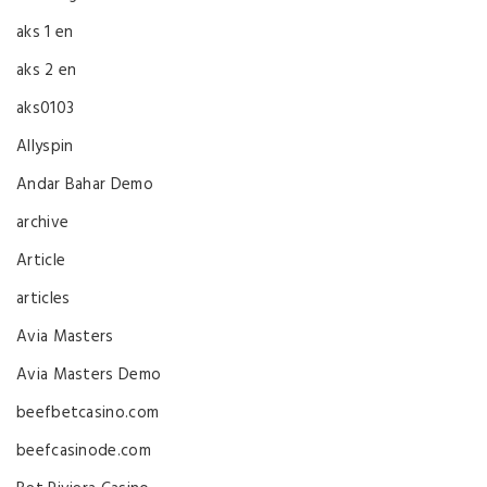
aks 1 en
aks 2 en
aks0103
Allyspin
Andar Bahar Demo
archive
Article
articles
Avia Masters
Avia Masters Demo
beefbetcasino.com
beefcasinode.com