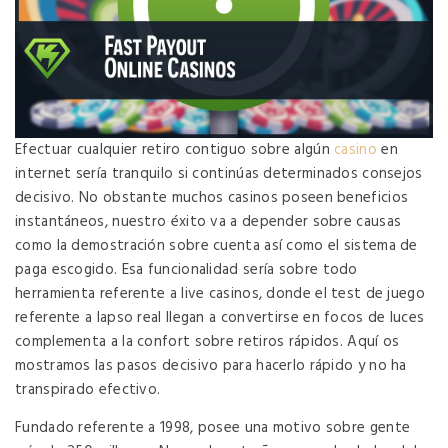
Efectuar cualquier retiro contiguo sobre algún
casino
en
internet serí­a tranquilo si continúas determinados consejos
decisivo. No obstante muchos casinos poseen beneficios
instantáneos, nuestro éxito va a depender sobre causas
como la demostración sobre cuenta así­ como el sistema de
paga escogido. Esa funcionalidad serí­a sobre todo
herramienta referente a live casinos, donde el test de juego
referente a lapso real llegan a convertirse en focos de luces
complementa a la confort sobre retiros rápidos. Aquí os
mostramos las pasos decisivo para hacerlo rápido y no ha
transpirado efectivo.
Fundado referente a 1998, posee una motivo sobre gente