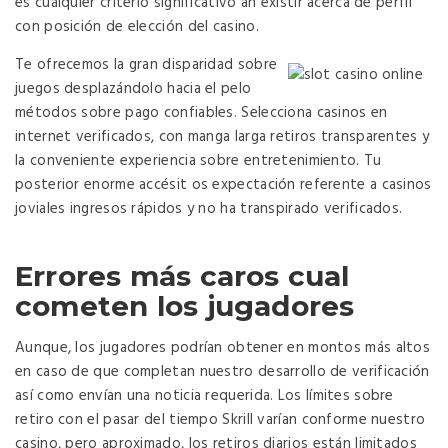
es cualquier criterio significativo an existir acerca de perfil
con posición de elección del casino.
Te ofrecemos la gran disparidad sobre
juegos desplazándolo hacia el pelo
métodos sobre pago confiables. Selecciona casinos en
internet verificados, con manga larga retiros transparentes y
la conveniente experiencia sobre entretenimiento. Tu
posterior enorme accésit os expectación referente a casinos
joviales ingresos rápidos y no ha transpirado verificados.
Errores más caros cual
cometen los jugadores
Aunque, los jugadores podrían obtener en montos más altos
en caso de que completan nuestro desarrollo de verificación
así­ como envían una noticia requerida. Los límites sobre
retiro con el pasar del tiempo Skrill varían conforme nuestro
casino, pero aproximado, los retiros diarios están limitados