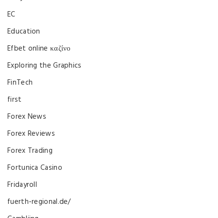
EC
Education
Efbet online καζίνο
Exploring the Graphics
FinTech
first
Forex News
Forex Reviews
Forex Trading
Fortunica Casino
Fridayroll
fuerth-regional.de/