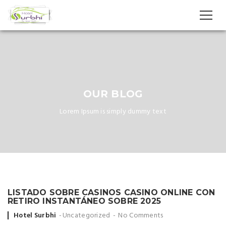
OUR BLOG
Lorem Ipsum is simply dummy text
LISTADO SOBRE CASINOS CASINO ONLINE CON
RETIRO INSTANTÁNEO SOBRE 2025
Posted by
Hotel Surbhi
Uncategorized
No Comments