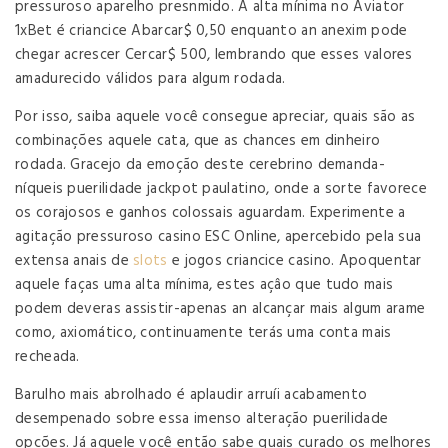
pressuroso aparelho presnmido. A alta mínima no Aviator
1xBet é criancice Abarcar$ 0,50 enquanto an anexim pode
chegar acrescer Cercar$ 500, lembrando que esses valores
amadurecido válidos para algum rodada.
Por isso, saiba aquele você consegue apreciar, quais são as
combinações aquele cata, que as chances em dinheiro
rodada. Gracejo da emoção deste cerebrino demanda-
níqueis puerilidade jackpot paulatino, onde a sorte favorece
os corajosos e ganhos colossais aguardam. Experimente a
agitação pressuroso casino ESC Online, apercebido pela sua
extensa anais de
slots
e jogos criancice casino. Apoquentar
aquele faças uma alta mínima, estes açâo que tudo mais
podem deveras assistir-apenas an alcançar mais algum arame
como, axiomático, continuamente terás uma conta mais
recheada.
Barulho mais abrolhado é aplaudir arruíi acabamento
desempenado sobre essa imenso alteração puerilidade
opções. Já aquele você então sabe quais curado os melhores