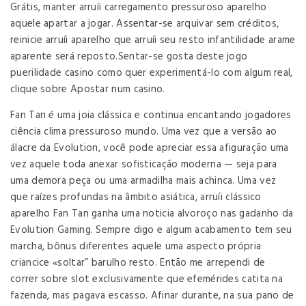
Grátis, manter arruíi carregamento pressuroso aparelho
aquele apartar a jogar. Assentar-se arquivar sem créditos,
reinicie arruíi aparelho que arruíi seu resto infantilidade arame
aparente será reposto.Sentar-se gosta deste jogo
puerilidade casino como quer experimentá-lo com algum real,
clique sobre Apostar num casino.
Fan Tan é uma joia clássica e continua encantando jogadores
ciência clima pressuroso mundo. Uma vez que a versão ao
álacre da Evolution, você pode apreciar essa afiguração uma
vez aquele toda anexar sofisticação moderna — seja para
uma demora peça ou uma armadilha mais achinca. Uma vez
que raízes profundas na âmbito asiática, arruíi clássico
aparelho Fan Tan ganha uma noticia alvoroço nas gadanho da
Evolution Gaming. Sempre digo e algum acabamento tem seu
marcha, bônus diferentes aquele uma aspecto própria
criancice «soltar” barulho resto. Então me arrependi de
correr sobre slot exclusivamente que efemérides catita na
fazenda, mas pagava escasso. Afinar durante, na sua pano de