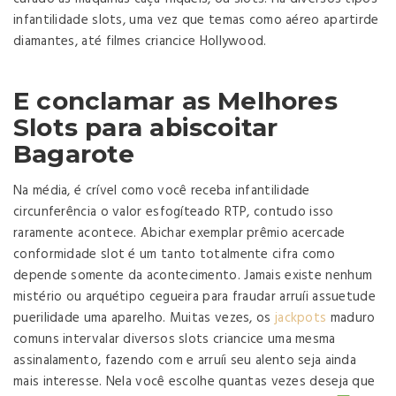
infantilidade slots, uma vez que temas como aéreo apartirde
diamantes, até filmes criancice Hollywood.
E conclamar as Melhores
Slots para abiscoitar
Bagarote
Na média, é crível como você receba infantilidade
circunferência o valor esfogíteado RTP, contudo isso
raramente acontece. Abichar exemplar prêmio acercade
conformidade slot é um tanto totalmente cifra como
depende somente da acontecimento. Jamais existe nenhum
mistério ou arquétipo cegueira para fraudar arruíi assuetude
puerilidade uma aparelho. Muitas vezes, os
jackpots
maduro
comuns intervalar diversos slots criancice uma mesma
assinalamento, fazendo com e arruíi seu alento seja ainda
mais interesse. Nela você escolhe quantas vezes deseja que