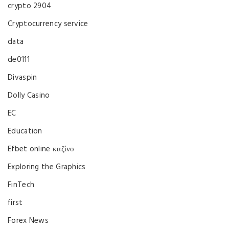
crypto 2904
Cryptocurrency service
data
de0111
Divaspin
Dolly Casino
EC
Education
Efbet online καζίνο
Exploring the Graphics
FinTech
first
Forex News