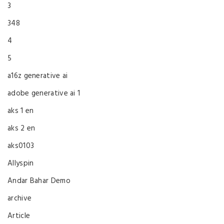
3
348
4
5
a16z generative ai
adobe generative ai 1
aks 1 en
aks 2 en
aks0103
Allyspin
Andar Bahar Demo
archive
Article