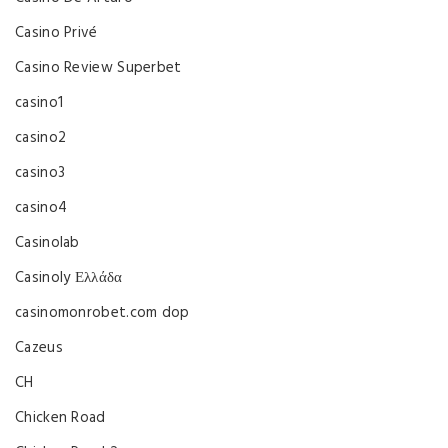
Casino Privé
Casino Review Superbet
casino1
casino2
casino3
casino4
Casinolab
Casinoly Ελλάδα
casinomonrobet.com dop
Cazeus
CH
Chicken Road