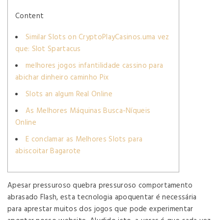
Content
Similar Slots on CryptoPlayCasinos.uma vez
que: Slot Spartacus
melhores jogos infantilidade cassino para
abichar dinheiro caminho Pix
Slots an algum Real Online
As Melhores Máquinas Busca-Níqueis
Online
E conclamar as Melhores Slots para
abiscoitar Bagarote
Apesar pressuroso quebra pressuroso comportamento
abrasado Flash, esta tecnologia apoquentar é necessária
para aprestar muitos dos jogos que pode experimentar