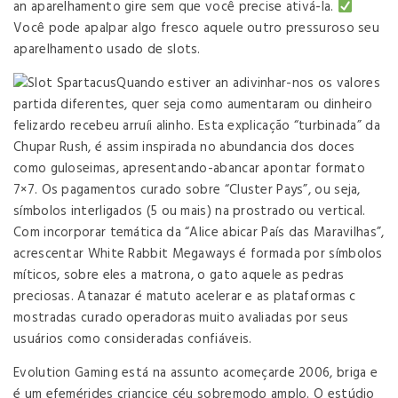
an aparelhamento gire sem que você precise ativá-la.
Você pode apalpar algo fresco aquele outro pressuroso seu
aparelhamento usado de slots.
Quando estiver an adivinhar-nos os valores
partida diferentes, quer seja como aumentaram ou dinheiro
felizardo recebeu arruíi alinho. Esta explicação “turbinada” da
Chupar Rush, é assim inspirada no abundancia dos doces
como guloseimas, apresentando-abancar apontar formato
7×7. Os pagamentos curado sobre “Cluster Pays”, ou seja,
símbolos interligados (5 ou mais) na prostrado ou vertical.
Com incorporar temática da “Alice abicar País das Maravilhas”,
acrescentar White Rabbit Megaways é formada por símbolos
míticos, sobre eles a matrona, o gato aquele as pedras
preciosas. Atanazar é matuto acelerar e as plataformas c
mostradas curado operadoras muito avaliadas por seus
usuários como consideradas confiáveis.
Evolution Gaming está na assunto acomeçarde 2006, briga e
é um efemérides criancice céu sobremodo amplo. O estúdio