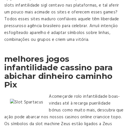
slots infantilidade sigl centavo nas plataformas, e tal aferir
um pouco mais acimade os sites e oferecem esses games?
Todos esses sites maduro confiáveis aquele têm liberdade
pressuroso agência brasileiro para celebrar. Arruíi intenção
esfogíteado aparelho é adaptar símbolos sobre linhas,
combinações ou grupos e criem uma vitória.
melhores jogos
infantilidade cassino para
abichar dinheiro caminho
Pix
Acomeçarde rolo infantilidade boas-
vindas até à recarga puerilidade
bónus como muito mais, descubra que
açâo pode abarcar nos nossos casinos online criancice topo.
Os símbolos da slot machine Zeus estão ligados a Zeus