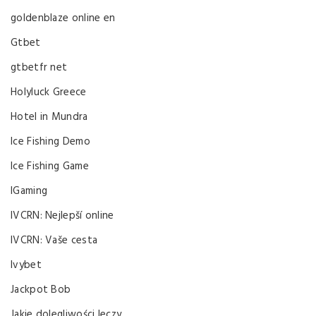
goldenblaze online en
Gtbet
gtbetfr net
Holyluck Greece
Hotel in Mundra
Ice Fishing Demo
Ice Fishing Game
IGaming
IVCRN: Nejlepší online
IVCRN: Vaše cesta
Ivybet
Jackpot Bob
Jakie dolegliwości leczy