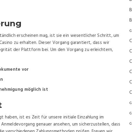
B
B
ierung
c
ndlich erscheinen mag, ist sie ein wesentlicher Schritt, um
C
asino zu erhalten. Dieser Vorgang garantiert, dass wir
tegrität der Plattform bei. Um den Vorgang zu erleichtern,
C
C
Dokumente vor
C
en
C
enehmigung möglich ist
C
c
t
c
 haben, ist es Zeit für unsere initiale Einzahlung im
c
en Anmeldevorgang genauer ansehen, um sicherzustellen, dass
 die verschiedenen Zahlungsmethoden prüfen. Freuen wir