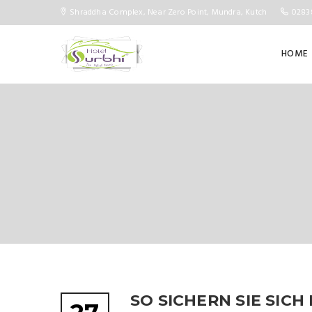
Shraddha Complex, Near Zero Point, Mundra, Kutch
0283
HOME
SO SICHERN SIE SIC