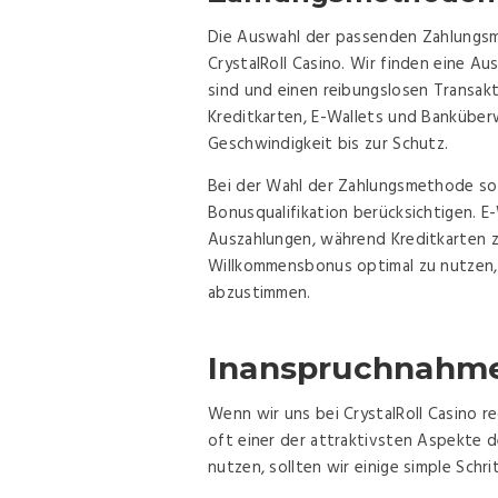
Die Auswahl der passenden Zahlungsme
CrystalRoll Casino. Wir finden eine A
sind und einen reibungslosen Transak
Kreditkarten, E-Wallets und Banküberw
Geschwindigkeit bis zur Schutz.
Bei der Wahl der Zahlungsmethode sol
Bonusqualifikation berücksichtigen. E
Auszahlungen, während Kreditkarten z
Willkommensbonus optimal zu nutzen, 
abzustimmen.
Inanspruchnahm
Wenn wir uns bei CrystalRoll Casino r
oft einer der attraktivsten Aspekte 
nutzen, sollten wir einige simple Schri