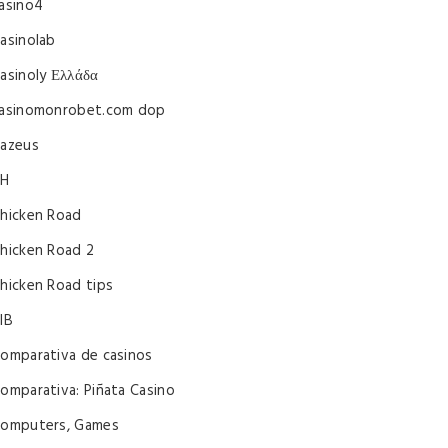
asino4
asinolab
asinoly Ελλάδα
asinomonrobet.com dop
azeus
CH
hicken Road
hicken Road 2
hicken Road tips
IB
omparativa de casinos
omparativa: Piñata Casino
omputers, Games