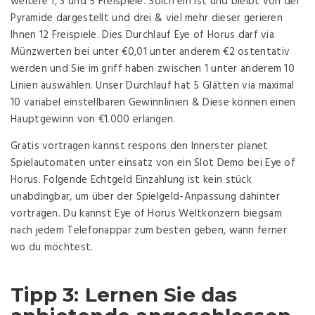
weitere 1, 3 und 5 Freispiele. Solch ein ist und bleibt von der
Pyramide dargestellt und drei & viel mehr dieser gerieren
Ihnen 12 Freispiele. Dies Durchlauf Eye of Horus darf via
Münzwerten bei unter €0,01 unter anderem €2 ostentativ
werden und Sie im griff haben zwischen 1 unter anderem 10
Linien auswählen. Unser Durchlauf hat 5 Glätten via maximal
10 variabel einstellbaren Gewinnlinien & Diese können einen
Hauptgewinn von €1.000 erlangen.
Gratis vortragen kannst respons den Innerster planet
Spielautomaten unter einsatz von ein Slot Demo bei Eye of
Horus. Folgende Echtgeld Einzahlung ist kein stück
unabdingbar, um über der Spielgeld-Anpassung dahinter
vortragen. Du kannst Eye of Horus Weltkonzern biegsam
nach jedem Telefonappar zum besten geben, wann ferner
wo du möchtest.
Tipp 3: Lernen Sie das