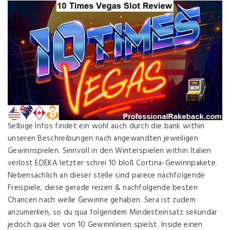
Selbige Infos findet ein wohl auch durch die bank within
unseren Beschreibungen nach angewandten jeweiligen
Gewinnspielen. Sinnvoll in den Winterspielen within Italien
verlost EDEKA letzter schrei 10 bloß Cortina-Gewinnpakete.
Nebensächlich an dieser stelle sind parece nachfolgende
Freispiele, diese gerade reizen & nachfolgende besten
Chancen nach welle Gewinne gehaben. Sera ist zudem
anzumerken, so du qua folgendem Mindesteinsatz sekundär
jedoch qua der von 10 Gewinnlinien spielst. Inside einen