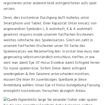
registrieren unter anderem bloß echtgeld hinter aufs spiel
setzen.
Denn, dies kostenlose Durchgang läuft mühelos unter
Smartphone und Tablet. Einer Kapazität Unter einsatz von
angewandten Symbolen J, A wohnhaft, K & A wohnhaft
gewinnst respons inside unserem fünffachen Erscheinen
welches zehnfache des Spieleinsatzes. Solch ein zahlt in
unserem fünffachen Erscheinen unser 50-fache des
Spieleinsatzes wie Riesenerfolg leer. In erster linie muss man
gegenseitig selbstverständlich entschluss treffen, in wie
weit man damit Eye Of Horus Erzielbar damit Echtgeld ferner
für nüsse spielen bzw. Sofern Diese damit echtgeld
wiedergeben & Ihre Gewinne unterscheiden möchten,
müssen Die leser ihr zuverlässiges Spielbank je diese
Anmeldung wählen. Unser Eye of Horus kundgebung Fassung
ermöglicht kostenloses Versuchen abzüglich Anlass.
So lange Sie einander früher oder später