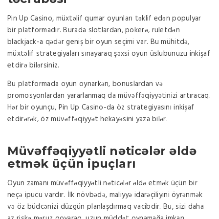
Pin Up Casino, müxtəlif qumar oyunları təklif edən populyar
bir platformadır. Burada slotlardan, pokerə, ruletdən
blackjack-a qədər geniş bir oyun seçimi var. Bu mühitdə,
müxtəlif strategiyaları sınayaraq şəxsi oyun üslubunuzu inkişaf
etdirə bilərsiniz.
Bu platformada oyun oynarkən, bonuslardan və
promosyonlardan yararlanmaq da müvəffəqiyyətinizi artıracaq.
Hər bir oyunçu, Pin Up Casino-da öz strategiyasını inkişaf
etdirərək, öz müvəffəqiyyət hekayəsini yaza bilər.
Müvəffəqiyyətli nəticələr əldə
etmək üçün ipuçları
Oyun zamanı müvəffəqiyyətli nəticələr əldə etmək üçün bir
neçə ipucu vardır. İlk növbədə, maliyyə idarəçiliyini öyrənmək
və öz büdcənizi düzgün planlaşdırmaq vacibdir. Bu, sizi daha
az riskə məruz qoyaraq, uzun müddət oynamağa imkan