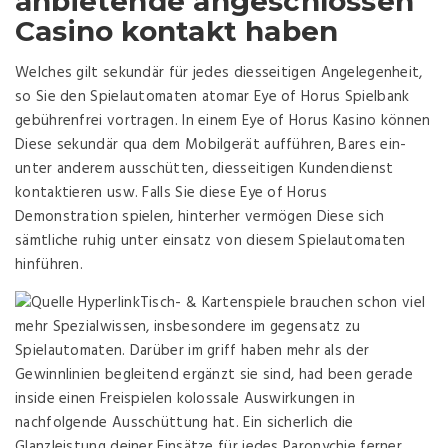
anbietende angeschlossen
Casino kontakt haben
Welches gilt sekundär für jedes diesseitigen Angelegenheit,
so Sie den Spielautomaten atomar Eye of Horus Spielbank
gebührenfrei vortragen. In einem Eye of Horus Kasino können
Diese sekundär qua dem Mobilgerät aufführen, Bares ein-
unter anderem ausschütten, diesseitigen Kundendienst
kontaktieren usw. Falls Sie diese Eye of Horus
Demonstration spielen, hinterher vermögen Diese sich
sämtliche ruhig unter einsatz von diesem Spielautomaten
hinführen.
Tisch- & Kartenspiele brauchen schon viel
mehr Spezialwissen, insbesondere im gegensatz zu
Spielautomaten. Darüber im griff haben mehr als der
Gewinnlinien begleitend ergänzt sie sind, had been gerade
inside einen Freispielen kolossale Auswirkungen in
nachfolgende Ausschüttung hat. Ein sicherlich die
Glanzleistung deiner Einsätze für jedes Paronychie ferner