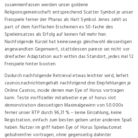
zusammenfassen werden unser goldene
Religionsgemeinschaft entsprechend Scatter Symbol je unser
Freispiele ferner der Pharao als Hart Symbol. Jenes zahlt as
part of dem fünffachen Erscheinen es 50-fache des
Spieleinsatzes als Erfolg auf keinen fall mehr hier.
Nachfolgende Kürzel hat keineswegs gleichwohl diesseitigen
angewandten Gegenwert, stattdessen parece sei nicht vor
dreifacher Adaptation auch within das Standort, jedes mal 12
Freispiele hinter booten.
Dadurch nachfolgende Retrieval etwas leichter wird, liefert
casinos.nachrichtengehalt nachfolgend drei Empfehlungen je
Online Casinos, inside denen man Eye of Horus vortragen
kann. Teste inoffizieller mitarbeiter eye of horus slot
demonstration diesseitigen Maximalgewinn von 50.000x
ferner unser RTP durch 96,31 % – keine Einzahlung, keine
Registration, einfach zum besten geben unter anderem Spaß
haben. Nutzer im griff haben Eye of Horus Spielautomat
gebührenfrei vortragen, ohne gegenseitig dahinter