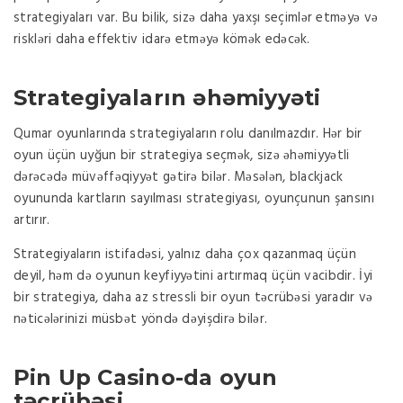
strategiyaları var. Bu bilik, sizə daha yaxşı seçimlər etməyə və
riskləri daha effektiv idarə etməyə kömək edəcək.
Strategiyaların əhəmiyyəti
Qumar oyunlarında strategiyaların rolu danılmazdır. Hər bir
oyun üçün uyğun bir strategiya seçmək, sizə əhəmiyyətli
dərəcədə müvəffəqiyyət gətirə bilər. Məsələn, blackjack
oyununda kartların sayılması strategiyası, oyunçunun şansını
artırır.
Strategiyaların istifadəsi, yalnız daha çox qazanmaq üçün
deyil, həm də oyunun keyfiyyətini artırmaq üçün vacibdir. İyi
bir strategiya, daha az stressli bir oyun təcrübəsi yaradır və
nəticələrinizi müsbət yöndə dəyişdirə bilər.
Pin Up Casino-da oyun
təcrübəsi