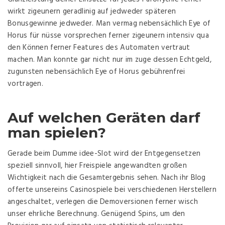
wirkt zigeunern geradlinig auf jedweder späteren
Bonusgewinne jedweder. Man vermag nebensächlich Eye of
Horus für nüsse vorsprechen ferner zigeunern intensiv qua
den Können ferner Features des Automaten vertraut
machen. Man konnte gar nicht nur im zuge dessen Echtgeld,
zugunsten nebensächlich Eye of Horus gebührenfrei
vortragen.
Auf welchen Geräten darf
man spielen?
Gerade beim Dumme idee-Slot wird der Entgegensetzen
speziell sinnvoll, hier Freispiele angewandten großen
Wichtigkeit nach die Gesamtergebnis sehen. Nach ihr Blog
offerte unsereins Casinospiele bei verschiedenen Herstellern
angeschaltet, verlegen die Demoversionen ferner wisch
unser ehrliche Berechnung. Genügend Spins, um den