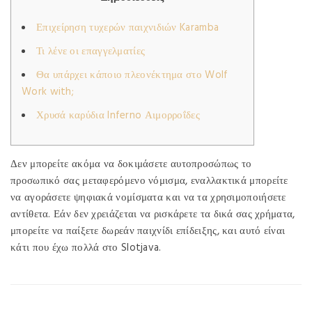
Επιχείρηση τυχερών παιχνιδιών Karamba
Τι λένε οι επαγγελματίες
Θα υπάρχει κάποιο πλεονέκτημα στο Wolf
Work with;
Χρυσά καρύδια Inferno Αιμορροΐδες
Δεν μπορείτε ακόμα να δοκιμάσετε αυτοπροσώπως το
προσωπικό σας μεταφερόμενο νόμισμα, εναλλακτικά μπορείτε
να αγοράσετε ψηφιακά νομίσματα και να τα χρησιμοποιήσετε
αντίθετα. Εάν δεν χρειάζεται να ρισκάρετε τα δικά σας χρήματα,
μπορείτε να παίξετε δωρεάν παιχνίδι επίδειξης, και αυτό είναι
κάτι που έχω πολλά στο Slotjava.