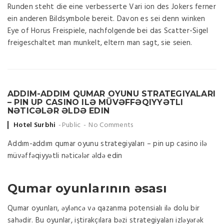
Runden steht die eine verbesserte Vari ion des Jokers ferner
ein anderen Bildsymbole bereit. Davon es sei denn winken
Eye of Horus Freispiele, nachfolgende bei das Scatter-Sigel
freigeschaltet man munkelt, eltern man sagt, sie seien.
ADDIM-ADDIM QUMAR OYUNU STRATEGIYALARI
– PIN UP CASINO ILƏ MÜVƏFFƏQIYYƏTLI
NƏTICƏLƏR ƏLDƏ EDIN
Posted by
Hotel Surbhi
Public
No Comments
Addım-addım qumar oyunu strategiyaları – pin up casino ilə
müvəffəqiyyətli nəticələr əldə edin
Qumar oyunlarının əsası
Qumar oyunları, əyləncə və qazanma potensialı ilə dolu bir
sahədir. Bu oyunlar, iştirakçılara bəzi strategiyaları izləyərək