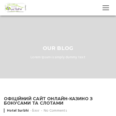
OUR BLOG
Lorem Ipsum is simply dummy text
ОФІЦІЙНИЙ САЙТ ОНЛАЙН-КАЗИНО З
БОНУСАМИ ТА СЛОТАМИ
Posted by
Hotel Surbhi
Блог
No Comments