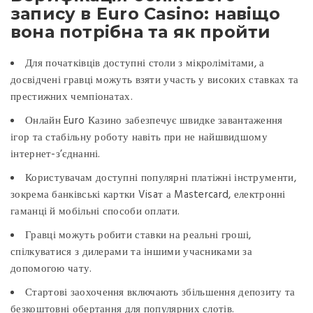
запису в Euro Casino: навіщо
вона потрібна та як пройти
Для початківців доступні столи з мікролімітами, а
досвідчені гравці можуть взяти участь у високих ставках та
престижних чемпіонатах.
Онлайн Euro Казино забезпечує швидке завантаження
ігор та стабільну роботу навіть при не найшвидшому
інтернет-з’єднанні.
Користувачам доступні популярні платіжні інструменти,
зокрема банківські картки Visaт а Mastercard, електронні
гаманці й мобільні способи оплати.
Гравці можуть робити ставки на реальні гроші,
спілкуватися з дилерами та іншими учасниками за
допомогою чату.
Стартові заохочення включають збільшення депозиту та
безкоштовні обертання для популярних слотів.