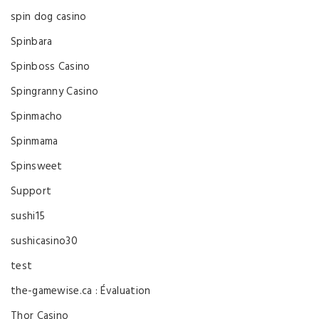
spin dog casino
Spinbara
Spinboss Casino
Spingranny Casino
Spinmacho
Spinmama
Spinsweet
Support
sushi15
sushicasino30
test
the-gamewise.ca : Évaluation
Thor Casino