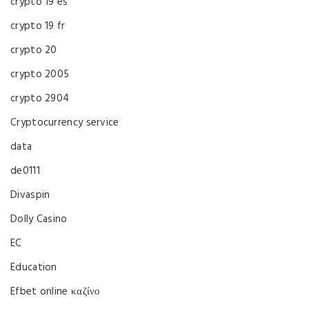
crypto 19 es
crypto 19 fr
crypto 20
crypto 2005
crypto 2904
Cryptocurrency service
data
de0111
Divaspin
Dolly Casino
EC
Education
Efbet online καζίνο