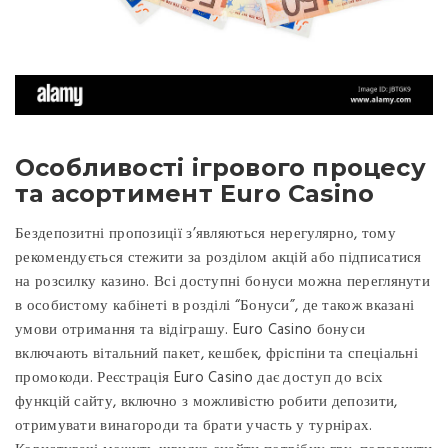
Особливості ігрового процесу
та асортимент Euro Casino
Бездепозитні пропозиції з’являються нерегулярно, тому
рекомендується стежити за розділом акцій або підписатися
на розсилку казино. Всі доступні бонуси можна переглянути
в особистому кабінеті в розділі “Бонуси”, де також вказані
умови отримання та відіграшу. Euro Casino бонуси
включають вітальний пакет, кешбек, фріспіни та спеціальні
промокоди. Реєстрація Euro Casino дає доступ до всіх
функцій сайту, включно з можливістю робити депозити,
отримувати винагороди та брати участь у турнірах.