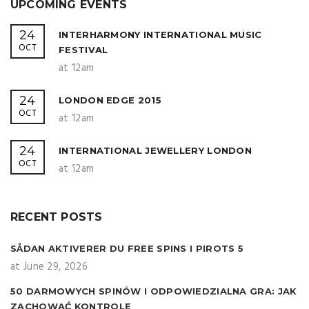
UPCOMING EVENTS
24
INTERHARMONY INTERNATIONAL MUSIC
OCT
FESTIVAL
at 12am
24
LONDON EDGE 2015
OCT
at 12am
24
INTERNATIONAL JEWELLERY LONDON
OCT
at 12am
RECENT POSTS
SÅDAN AKTIVERER DU FREE SPINS I PIROTS 5
at June 29, 2026
50 DARMOWYCH SPINÓW I ODPOWIEDZIALNA GRA: JAK
ZACHOWAĆ KONTROLĘ