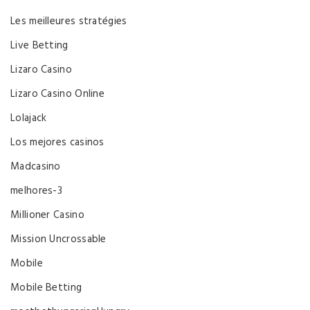
Les meilleures stratégies
Live Betting
Lizaro Casino
Lizaro Casino Online
Lolajack
Los mejores casinos
Madcasino
melhores-3
Millioner Casino
Mission Uncrossable
Mobile
Mobile Betting