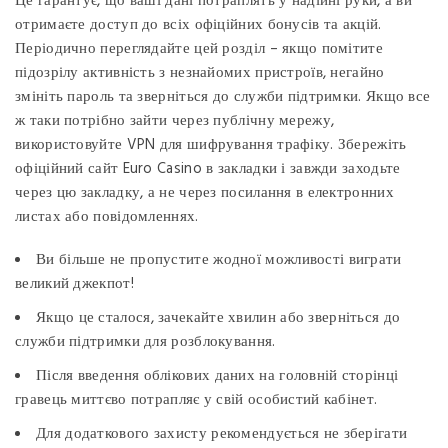
Це гарантує, що ваші дані потраплять у надійні руки, а ви
отримаєте доступ до всіх офіційних бонусів та акцій.
Періодично переглядайте цей розділ – якщо помітите
підозрілу активність з незнайомих пристроїв, негайно
змініть пароль та зверніться до служби підтримки. Якщо все
ж таки потрібно зайти через публічну мережу,
використовуйте VPN для шифрування трафіку. Збережіть
офіційний сайт Euro Casino в закладки і завжди заходьте
через цю закладку, а не через посилання в електронних
листах або повідомленнях.
Ви більше не пропустите жодної можливості виграти
великий джекпот!
Якщо це сталося, зачекайте хвилин або зверніться до
служби підтримки для розблокування.
Після введення облікових даних на головній сторінці
гравець миттєво потрапляє у свій особистий кабінет.
Для додаткового захисту рекомендується не зберігати