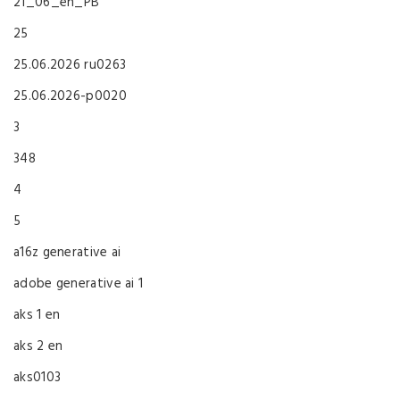
21_06_en_PB
25
25.06.2026 ru0263
25.06.2026-p0020
3
348
4
5
a16z generative ai
adobe generative ai 1
aks 1 en
aks 2 en
aks0103