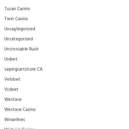
Tucan Casino
Twin Casino
Uncagtegorized
Uncategorized
Uncrossable Rush
Unibet
vapingcartstore CA
Velobet
Vicibet
Westace
Westace Casino
Winairlines