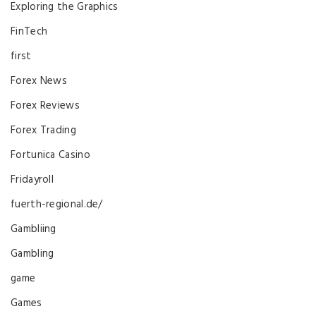
Exploring the Graphics
FinTech
first
Forex News
Forex Reviews
Forex Trading
Fortunica Casino
Fridayroll
fuerth-regional.de/
Gambliing
Gambling
game
Games