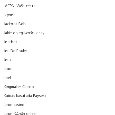
IVCRN: Vaše cesta
Ivybet
Jackpot Bob
Jakie dolegliwości leczy
Jettbet
Jeu De Poulet
Jeux
jeuxi
kheli
Kingmaker Casino
Kuidas kasutada Paysera
Leon casino
Leon ελλαδα online