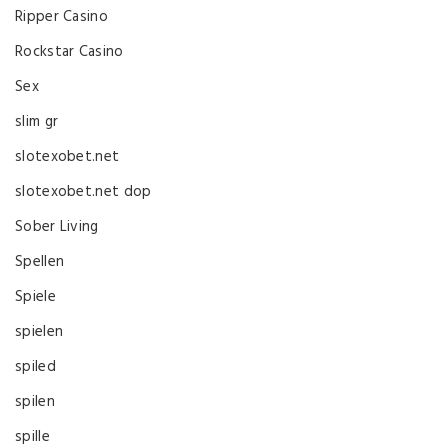
Ripper Casino
Rockstar Casino
Sex
slim gr
slotexobet.net
slotexobet.net dop
Sober Living
Spellen
Spiele
spielen
spiled
spilen
spille